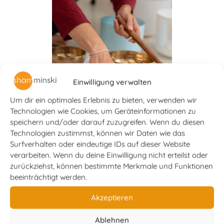
Einwilligung verwalten
Um dir ein optimales Erlebnis zu bieten, verwenden wir
Technologien wie Cookies, um Geräteinformationen zu
speichern und/oder darauf zuzugreifen. Wenn du diesen
Technologien zustimmst, können wir Daten wie das
Surfverhalten oder eindeutige IDs auf dieser Website
Warum Chakras in
verarbeiten. Wenn du deine Einwilligung nicht erteilst oder
meinem Sound Healing
zurückziehst, können bestimmte Merkmale und Funktionen
eine untergeordnete Rolle
beeinträchtigt werden.
spielen
Akzeptieren
Was passiert, wenn wir uns wirklich
auf eine Praxis einlassen und
Ablehnen