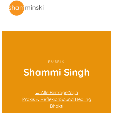
Zum
Inhalt
springen
RUBRIK
Shammi Singh
← Alle Beiträge
Yoga
Praxis & Reflexion
Sound Healing
Bhakti