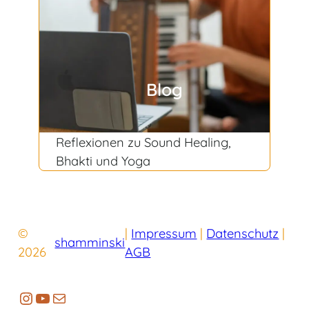
Blog
Reflexionen zu Sound Healing,
Bhakti und Yoga
©
|
Impressum
|
Datenschutz
|
shamminski
2026
AGB
https://www.instagram.com/shammin
YouTube
E-Mail