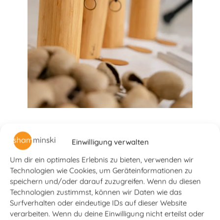
Einwilligung verwalten
Newsletter
Um dir ein optimales Erlebnis zu bieten, verwenden wir
Technologien wie Cookies, um Geräteinformationen zu
Bleib in Verbindung und bekomme
speichern und/oder darauf zuzugreifen. Wenn du diesen
Technologien zustimmst, können wir Daten wie das
aktuelle Termine und Impulse aus
Surfverhalten oder eindeutige IDs auf dieser Website
Yoga, Sound Healing & Bhakti in
verarbeiten. Wenn du deine Einwilligung nicht erteilst oder
dein Postfach.