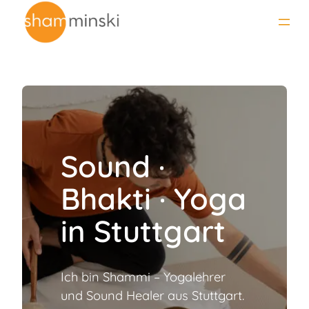
Zum
Inhalt
springen
Sound ·
Bhakti
· Yoga
in Stuttgart
Ich bin Shammi – Yogalehrer
und Sound Healer aus Stuttgart.