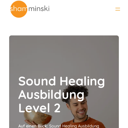
Zum
Inhalt
springen
Sound Healing
Ausbildung
Level 2
Auf einen Blick:
Sound Healing Ausbildung