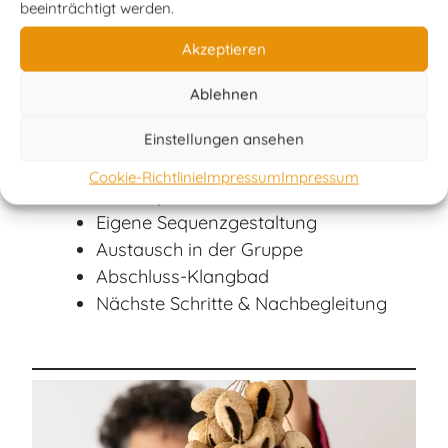
beeinträchtigt werden.
Akzeptieren
Sonntag · Verankern
Ablehnen
9–18 Uhr
Einstellungen ansehen
„Healing“ im Klangraum
Cookie-Richtlinie
Impressum
Impressum
Live-Supervision
Eigene Sequenzgestaltung
Austausch in der Gruppe
Abschluss-Klangbad
Nächste Schritte & Nachbegleitung