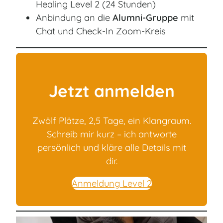
Healing Level 2 (24 Stunden)
Anbindung an die
Alumni-Gruppe
mit
Chat und Check-In Zoom-Kreis
Jetzt anmelden
Zwölf Plätze, 2,5 Tage, ein Klangraum.
Schreib mir kurz – ich antworte
persönlich und kläre alle Details mit
dir.
Anmeldung Level 2