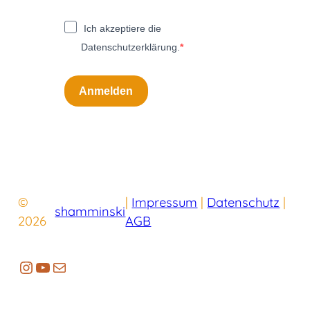
Ich akzeptiere die
Datenschutzerklärung.
Anmelden
©
|
Impressum
|
Datenschutz
|
shamminski
2026
AGB
https://www.instagram.com/shammin
YouTube
E-Mail