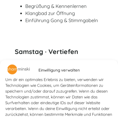
Begrüßung & Kennenlernen
Klangbad zur Öffnung
Einführung Gong & Stimmgabeln
Samstag · Vertiefen
9–18 Uhr
Einwilligung verwalten
Gongtechniken in der Tiefe
Um dir ein optimales Erlebnis zu bieten, verwenden wir
Mantra & Stimme
Technologien wie Cookies, um Geräteinformationen zu
Live-Supervision
speichern und/oder darauf zuzugreifen. Wenn du diesen
Technologien zustimmst, können wir Daten wie das
Die Gunas in der Praxis
Surfverhalten oder eindeutige IDs auf dieser Website
Asana-Integration
verarbeiten. Wenn du deine Einwilligung nicht erteilst oder
zurückziehst, können bestimmte Merkmale und Funktionen