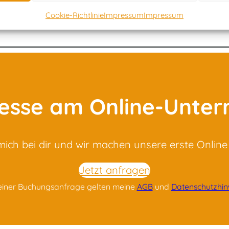
nicht nötig.
Cookie-Richtlinie
Impressum
Impressum
resse am Online-Unterr
 mich bei dir und wir machen unsere erste Onli
Jetzt anfragen
einer Buchungsanfrage gelten meine
AGB
und
Datenschutzhin