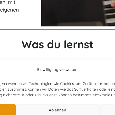
en, mit
 eigenen
Was du lernst
Einwilligung verwalten
Mantras singen
en, verwenden wir Technologien wie Cookies, um Geräteinformati
ien zustimmst, können wir Daten wie das Surfverhalten oder eind
Stimme und Instrument aufeinander
ng nicht erteilst oder zurückziehst, können bestimmte Merkmale u
abstimmen. Mantras kennenlernen,
verstehen und fühlen. Vorkenntnisse
Ablehnen