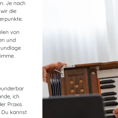
n. Je nach
wir die
erpunkte.
elen von
en und
Grundlage
timme.
wunderbar
nde, ich
er Praxis
l: Du kannst