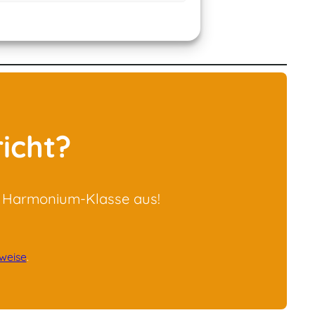
schaffen.
icht?
ne Harmonium-Klasse aus!
weise
.