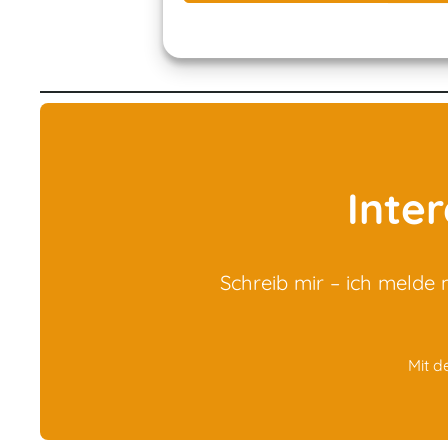
Inte
Schreib mir – ich melde
Mit d