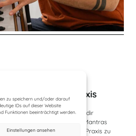
Eigenständige Praxis
onen zu speichern und/oder darauf
eutige IDs auf dieser Website
Grundlage aufbauen, die es dir
nd Funktionen beeinträchtigt werden.
ermöglicht, selbst zu üben, Mantras
zu erarbeiten & eine eigene Praxis zu
Einstellungen ansehen