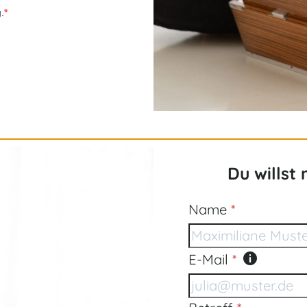
.
Du willst 
Formular überspr
Name
*
E-Mail
*