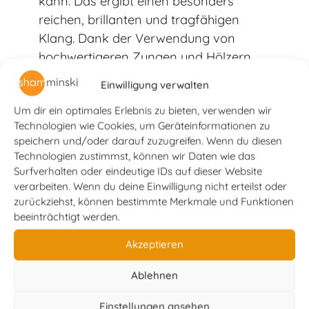
kann. Das ergibt einen besonders
reichen, brillanten und tragfähigen
Klang. Dank der Verwendung von
hochwertigeren Zungen und Hölzern
und einer sorgfältigeren Verarbeitung
Einwilligung verwalten
ist das Tirupati Premium OM klanglich
Um dir ein optimales Erlebnis zu bieten, verwenden wir
auch ausgewogener und runder, spielt
Technologien wie Cookies, um Geräteinformationen zu
sich weicher und macht auch optisch
speichern und/oder darauf zuzugreifen. Wenn du diesen
einen besseren Eindruck. Ein gutes
Technologien zustimmst, können wir Daten wie das
Instrument für Menschen mit etwas
Surfverhalten oder eindeutige IDs auf dieser Website
höheren Ansprüchen.
verarbeiten. Wenn du deine Einwilligung nicht erteilst oder
zurückziehst, können bestimmte Merkmale und Funktionen
beeinträchtigt werden.
Maße: 61 × 28 × 33 cm, 9,4 kg •
Tasten: 42 • Register: 5 •
Akzeptieren
Tonumfang: C–F (3½ Okt.)
Ablehnen
Inklusive gepolsterter Tragetasche.
Preis inkl. MwSt. + Versand.
Einstellungen ansehen