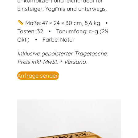
unkompliziert und leicht. Ideal für
Einsteiger, Yogi*nis und unterwegs.
Maße: 47 × 24 × 30 cm, 5,6 kg •
Tasten: 32 • Tonumfang: c–g (2½
Okt.) • Farbe: Natur
Inklusive gepolsterter Tragetasche.
Preis inkl. MwSt. + Versand.
Anfrage senden