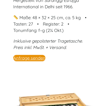
Hergestellt von Sarangg/Esrajya
International in Delhi seit 1966.
Maße: 48 × 32 × 25 cm, ca. 5 kg •
Tasten: 27 • Register: 2 •
Tonumfang: f–g (2¼ Okt.)
Inklusive gepolsterter Tragetasche.
Preis inkl. MwSt. + Versand.
Anfrage senden