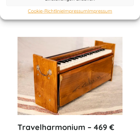
Cookie-Richtlinie
Impressum
Impressum
Anfrage senden
Travelharmonium – 469 €