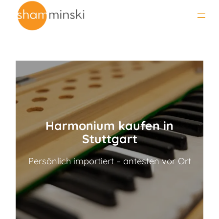
Zum
Inhalt
springen
Harmonium kaufen in
Stuttgart
Persönlich importiert – antesten vor Ort