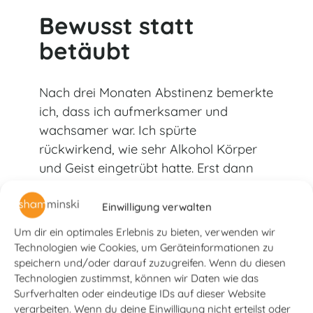
Bewusst statt
betäubt
Nach drei Monaten Abstinenz bemerkte
ich, dass ich aufmerksamer und
wachsamer war. Ich spürte
rückwirkend, wie sehr Alkohol Körper
und Geist eingetrübt hatte. Erst dann
wurde mir klar, wie abhängig unsere
Gesellschaft und unser Leben von
Einwilligung verwalten
diesen Flüssigkeiten ist – und wie sehr
Um dir ein optimales Erlebnis zu bieten, verwenden wir
man sich rechtfertigen muss, wenn
Technologien wie Cookies, um Geräteinformationen zu
man nicht mitmacht. Manchmal
speichern und/oder darauf zuzugreifen. Wenn du diesen
Technologien zustimmst, können wir Daten wie das
vermisse ich diese Nächte. Aber dann
Surfverhalten oder eindeutige IDs auf dieser Website
fühle ich mich einfach so wohl, am
verarbeiten. Wenn du deine Einwilligung nicht erteilst oder