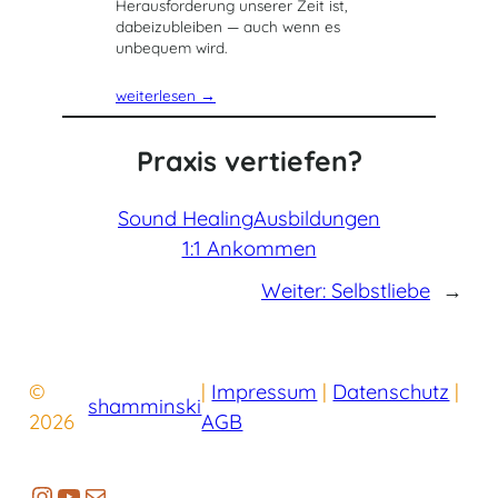
Herausforderung unserer Zeit ist,
dabeizubleiben — auch wenn es
unbequem wird.
weiterlesen →
Praxis vertiefen?
Sound Healing
Ausbildungen
1:1 Ankommen
Weiter:
Selbstliebe
→
©
|
Impressum
|
Datenschutz
|
shamminski
2026
AGB
https://www.instagram.com/shammin
YouTube
E-Mail